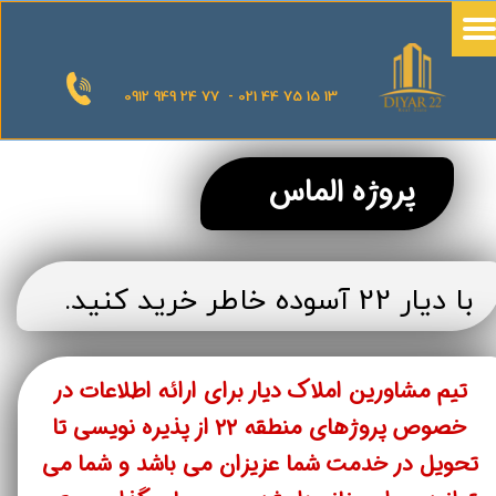
0912 949 24 77 - 021 44 75 15 13
​​​​​​​​پروژه الما
س
با دیار 22 آسوده خاطر خرید کنید.
تیم مشاورین املاک دیار برای ارائه اطلاعات در
خصوص پروژهای منطقه ۲۲ از پذیره نویسی تا
تحویل در خدمت شما عزیزان می باشد و شما می