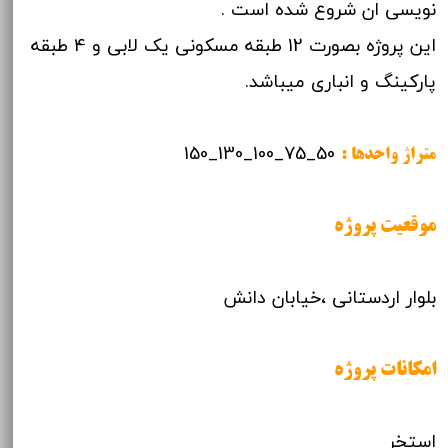
نویسی ان شروع شده است .
این پروژه بصورت 12 طبقه مسکونی یک لابی و 4 طبقه
پارکینگ و انباری میباشد.
50_75_100_130_150
متراژ واحدها :
موقعیت پروژه
بلوار اردستانی ،خیابان دانش
امکانات پروژه
استخر