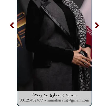
سمانه هراتیان( مدیریت)
09129492477 - samaharatii@gmail.com