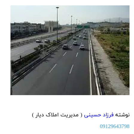
نوشته
فرزاد حسینی
( مدیریت املاک دیار )
09129643798