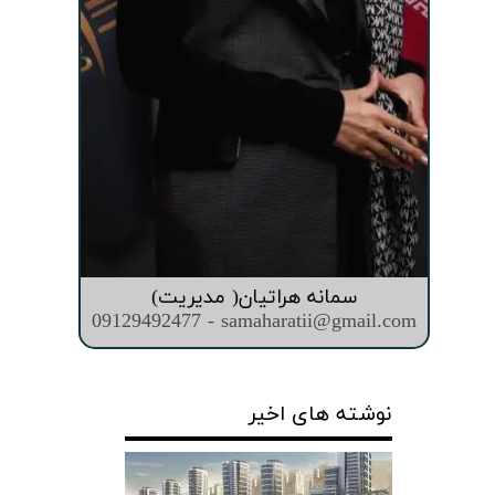
سمانه هراتیان( مدیریت)
09129492477 - samaharatii@gmail.com
نوشته های اخیر