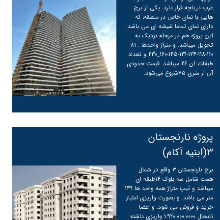
غرب دریاچه قرار دارد. یکی از برج
هایی با نمای خاص در منطقه، که
دارای نمای تماما شیشه ای می باشد.
این پروژه هم در مرحله نزدیک به
تحویل میباشد. و متراژ واحدها : 81-
110-118-124-131-145-160_230 و تعداد
طبقات آن 26 میباشد. قیمت حدودی
آن از متری ۷۵شروع می‌شود.
پروژه نارنجستان
3(ابنیه آکام)
برج نارنجستان ۳ واقع در شمال
همت شامل سه بلوک 14طبقه ای
میباشد و تیپ متراژ همه واحد ها 149
متر می باشد. و بصورت واریزی امتیاز
خرید و فروش می شود. و اعضا
تابحال 1.920.000.0000 واریزی داشته