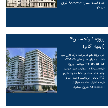
اند و قیمت امتیاز 4.800.000.000 شروع
می شود.
ادامه مطلب
پروژه نارنجستان4
(ابنیه آکام)
این پروژه هم در مرحله نازک کاری می
باشد. و دارای متراژ های 70-80-93-
104_114_130_144 میباشد . پروژه
نارنجستان4 در مروارید شهر جنوبی
واقع شده است و اعضا حدودا متری
13.5 تابحال پرداختی داشته اند و
قیمت امتیاز بسته به متراژ از
2.400.000.000 شروع میشود.
ادامه مطلب