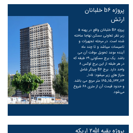
پروژه b6 خلبانان
ارتش
پروژه B6 خلبانان واقع در پهنه a
زیر نظر تعاونی مسکن نهاجا ساخته
شده است. در مرحله تجهيزات و
تاسیسات میباشد و تا چند ماه
آینده موعد تحویل موقت آن می
باشد. یک برج مسکونی ۲۹ طبقه که
در هر طبقه از این برج لوکس ۸
واحد دارد. برج B6 چیتگر شامل
متراژ های زیر میشود: ۱۰۵_
۱۱۴_۱۳۳_۱۵_۱۶۵ متر مربع می باشد.
ادامه مطلب
و حدود قیمت آن از متری ۶۸ شروع
می‌شود.
پروژه بقیه الله2 اریکه