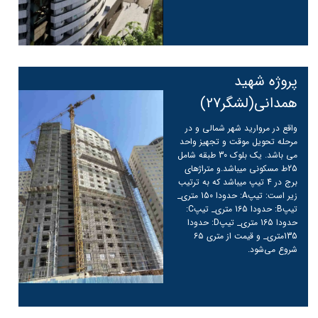
پروژه شهید
همدانی(لشگر27)
واقع در مروارید شهر شمالی و در
مرحله تحویل موقت و تجهیز واحد
می باشد. یک بلوک 30 طبقه شامل
25ط مسکونی میباشد.و متراژهای
برج در 4 تیپ میباشد که به ترتیب
زیر است: تیپA: حدودا 150 متری_
تیپB: حدودا 165 متری_ تیپC:
حدودا 165 متری_ تیپD: حدودا
135متری_ و قیمت از متری ۶۵
شروع می‌شود.
ادامه مطلب