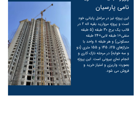
نامی پارسیان
این پروژه نیز در مراحل پایانی خود
است و پروژه مروارید بقیه اله 2 در
قالب یک برج 30 طبقه (5 طبقه
منفی+1 طبقه لابی+24 طبقه
مسکونی) و هر طبقه 8 واحد با
متراژهای 125، 145 و 155 متری (دو
و سه خوابه) در مرحله نازک کاری و
انجام نمای بیرونی است. این پروژه
بصورت واریزی و امتیاز خرید و
فروش می شود.
ادامه مطلب