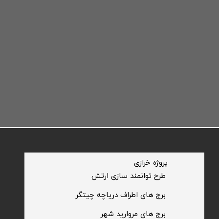
​پروژه خرازی
​طرح توانمند سازی ارتش
​برج های اطراف دریاچه چیتگر
​برج های مروارید شهر