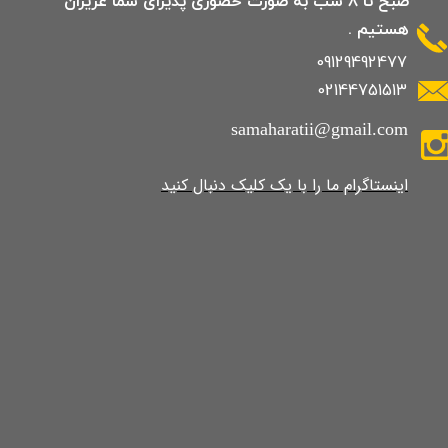
صبح تا 8 شب به صورت حضوری پذیرای شما عزیزان
هستیم .
09129492477
02144751513
samaharatii@gmail.com
​​​​​​​​​اینستاگرام ما را با یک کلیک دنبال کنید