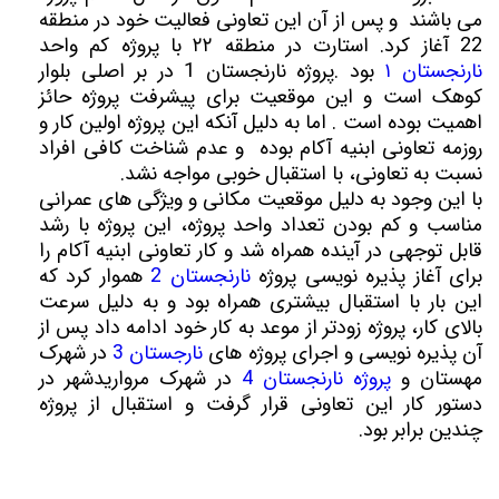
می باشند ‌ و پس از آن این تعاونی فعالیت خود در منطقه
22 آغاز کرد. استارت در منطقه ۲۲ با پروژه کم واحد
نارنجستان ۱
بود .پروژه نارنجستان 1 در بر اصلی بلوار
کوهک است و این موقعیت برای پیشرفت پروژه حائز
اهمیت بوده است . اما به دلیل آنکه این پروژه اولین کار و
روزمه تعاونی ابنیه آکام بوده و عدم شناخت کافی افراد
نسبت به تعاونی، با استقبال خوبی مواجه نشد.
با این وجود به دلیل موقعیت مکانی و ویژگی های عمرانی
مناسب و کم بودن تعداد واحد پروژه، این پروژه با رشد
قابل توجهی در آینده همراه شد و کار تعاونی ابنیه آکام را
برای آغاز پذیره نویسی پروژه
نارنجستان 2
هموار کرد که
این بار با استقبال بیشتری همراه بود و به دلیل سرعت
بالای کار، پروژه زودتر از موعد به کار خود ادامه داد پس از
آن پذیره نویسی و اجرای پروژه های
نارجستان 3
در شهرک
مهستان و
پروژه نارنجستان 4
در شهرک مرواریدشهر در
دستور کار این تعاونی قرار گرفت و استقبال از پروژه
چندین برابر بود.