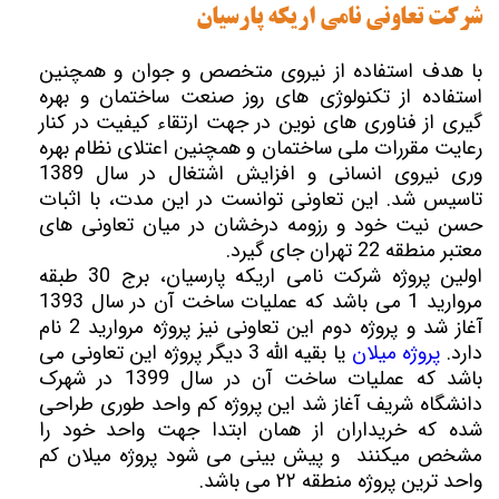
شرکت تعاونی نامی اریکه پارسیان
با هدف استفاده از نیروی متخصص و جوان و همچنین
استفاده از تکنولوژی های روز صنعت ساختمان و بهره
گیری از فناوری های نوین در جهت ارتقاء کیفیت در کنار
رعایت مقررات ملی ساختمان و همچنین اعتلای نظام بهره
وری نیروی انسانی و افزایش اشتغال در سال 1389
تاسیس شد. این تعاونی توانست در این مدت، با اثبات
حسن نیت خود و رزومه درخشان در میان تعاونی های
معتبر منطقه 22 تهران جای گیرد.
اولین پروژه شرکت نامی اریکه پارسیان، برج 30 طبقه
مروارید 1 می باشد که عملیات ساخت آن در سال 1393
آغاز شد و پروژه دوم این تعاونی نیز پروژه مروارید 2 نام
دارد.
پروژه میلان
یا بقیه الله 3 دیگر پروژه این تعاونی می
باشد که عملیات ساخت آن در سال 1399 در شهرک
دانشگاه شریف آغاز شد این پروژه کم واحد طوری طراحی
شده که خریداران از همان ابتدا جهت واحد خود را
مشخص میکنند و پیش بینی می شود پروژه میلان کم
واحد ترین پروژه منطقه ۲۲ می باشد.