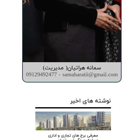
سمانه هراتیان( مدیریت)
09129492477 - samaharatii@gmail.com
نوشته های اخیر
معرفی برج های تجاری و اداری