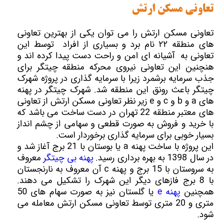
تعاونی مسکن ارتش
تعاونی مسکن ارتش را می توان یکی از بهترین تعاونی
های منطقه ۲۲ نام برد و بسیاری از افراد توسط این
تعاونی به آشیانه ای امن و راحت دست پیدا کرده اند و
هنچنین این تعاونی نیروی محرکه منطقه چیتگر برای
جذب سرمایه برشمرد زیرا با سرمایه گذاری در پروژه شهرک
چیتگر باعث رونق این منطقه شد. شهرک چیتگر در پهنه
های a و b و c و e زیر نظر تعاونی مسکن ارتش از تعاونی
های معتبر منطقه 22 تهران در دست ساخت می باشد که
با خرید و فروش به صورت قطعی و سهامی از چشم انداز
بسیار خوبی برای سرمایه گذاری برخوردار است.
این پروژه با ساخت پهنه a یا بوستان با 21 برج آغاز شد و
در سال 1398 به بهره برداری رسید.
پهنه بی چیتگر
معروف
به سروستان با 15 برج و پهنه c آن معروف به نارنجستان
با 8 برج فازهای دیگر این شهرک را تشکیل می دهند.
همچنین
پهنه e
یا گلستان نیز به صورت سهام های 50
متری و 20 متری توسط تعاونی مسکن ارتش معامله می
شود.