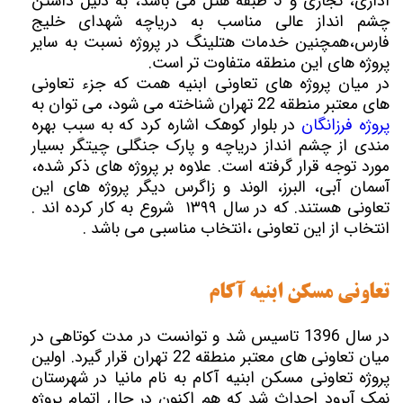
اداری، تجاری و 3 طبقه هتل می باشد، به دلیل داشتن
چشم انداز عالی مناسب به دریاچه شهدای خلیج
فارس،همچنین خدمات هتلینگ در پروژه نسبت به سایر
پروژه های این منطقه متفاوت تر است.
در میان پروژه های تعاونی ابنیه همت که جزء تعاونی
های معتبر منطقه 22 تهران شناخته می شود، می توان به
پروژه فرزانگان
در بلوار کوهک اشاره کرد که به سبب بهره
مندی از چشم انداز دریاچه و پارک جنگلی چیتگر بسیار
مورد توجه قرار گرفته است. علاوه بر پروژه های ذکر شده،
آسمان آبی، البرز، الوند و زاگرس دیگر پروژه های این
تعاونی هستند. که در سال ۱۳۹۹ شروع به کار کرده اند .
انتخاب از این تعاونی ،انتخاب مناسبی می باشد .
تعاونی مسکن ابنیه آکام
در سال 1396 تاسیس شد و توانست در مدت کوتاهی در
میان تعاونی های معتبر منطقه 22 تهران قرار گیرد. اولین
پروژه تعاونی مسکن ابنیه آکام به نام مانیا در شهرستان
نمک آبرود احداث شد که هم اکنون در حال اتمام پروژه