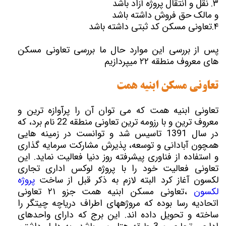
۳. نقل و انتقال پروژه آزاد باشد
و مالک حق فروش داشته باشد
۴.تعاونی مسکن کد ثبتی داشته باشد
پس از بررسی این موارد حال ما بررسی تعاونی مسکن
های معروف منطقه ۲۲ میپردازیم
تعاونی مسکن ابنیه همت
تعاونی ابنیه همت که می توان آن را پرآوازه ترین و
معروف ترین و با رزومه ترین تعاونی منطقه 22 نام برد، که
در سال 1391 تاسیس شد و توانست در زمینه هایی
همچون آبادانی و توسعه، پذیرش مشارکت سرمایه گذاری
و استفاده از فناوری پیشرفته روز دنیا فعالیت نماید. این
تعاونی فعالیت خود را با پروژه لوکس اداری تجاری
لکسون آغاز کرد البته لازم به ذکر قبل از ساخت
پروژه
لکسون
،تعاونی مسکن ابنیه همت جزو ۲۱ تعاونی
اتحادیه رسا بوده که مروژههای اطراف دریاچه چیتگر را
ساخته و تحویل داده اند. این برج که دارای واحدهای