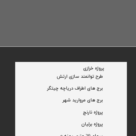
​پروژه خرازی
​طرح توانمند سازی ارتش
​برج های اطراف دریاچه چیتگر
​برج های مروارید شهر
​پروژه نارنج
پروژه برلیان