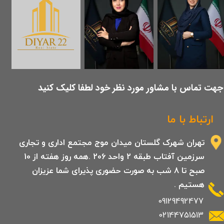
​جهت تماس با مشاور مورد نظر خود لطفا کلیک کنید
ارتباط با ما
تهران شهرک گلستان میدان موج مجتمع اداری و تجاری
سرزمین آفتاب طبقه 2 واحد 206 .همه روز هفته از 10
صبح تا 8 شب به صورت حضوری پذیرای شما عزیزان
هستیم .
09129492477
02144751513