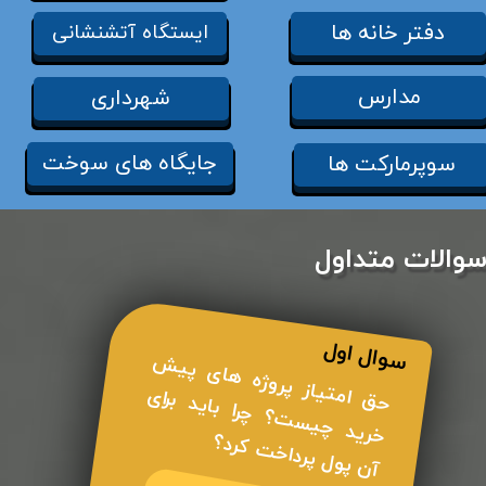
دفتر خانه ها
ایستگاه آتشنشانی
مدارس
شهرداری
جایگاه های سوخت
سوپرمارکت ها
والات متداول
​ سوال اول
ح
ق امتیاز پروژه
ها
ی پی
ش
خرید
چی
س
ت؟
چرا باید برا
آ
ن پو
ل پردا
خ
ی
ت کرد؟