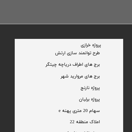
​پروژه خرازی
​طرح توانمند سازی ارتش
​برج های اطراف دریاچه چیتگر
​برج های مروارید شهر
​پروژه نارنج
پروژه برلیان
سهام 20 متری پهنه e​​​​​​​
​املاک منطقه 22