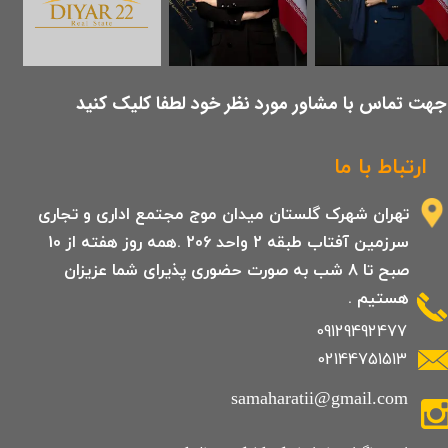
​جهت تماس با مشاور مورد نظر خود لطفا کلیک کنید
ارتباط با ما
تهران شهرک گلستان میدان موج مجتمع اداری و تجاری
سرزمین آفتاب طبقه 2 واحد 206 .همه روز هفته از 10
صبح تا 8 شب به صورت حضوری پذیرای شما عزیزان
هستیم .
09129492477
02144751513
samaharatii@gmail.com