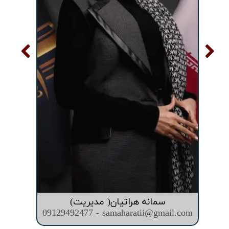
سمانه هراتیان( مدیریت)
09129492477 - samaharatii@gmail.com