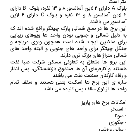
متر است.
بلوک A دارای ۲ لاین آسانسور ۸ و ۱۳ نفره، بلوک B دارای
۲ لاین آسانسور ۸ و ۱۳ نفره و بلوک C دارای ۴ لاین
آسانسور می باشند.
این برج ها در ضلع شمالی پارک چیتگر واقع شده اند که
به دلیل شمالی و جنوبی بودن واحد ها ویوهای زیبایی
برای ساکنین ایجاد شده است همچون ویوی دریاچه و
جنگل چیتگر برای واحد های جنوبی و البته واحد های
شمالی متراژ های بزرگ تری دارند.
این برج ها متعلق به تعاونی مسکن شرکت صبا نفت
هستند و کارفرمای آن ها صندوق بازنشستگی، پس انداز
و رفاه کارکنان صنعت نفت می باشند.
سازه ی این برج ها اسکلت بتنی هستند و سقف تمام
واحد ها از نوع سقف پس تنیده می باشد.
امکانات برج های پاریز:
- استخر
- سونا
- جکوزی
- سالن ورزشی