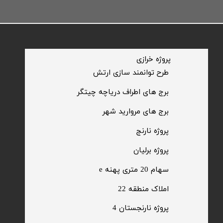
​پروژه خرازی
​طرح توانمند سازی ارتش
​برج های اطراف دریاچه چیتگر
​برج های مروارید شهر
​پروژه نارنج
پروژه برلیان
سهام 20 متری پهنه e​​​​​​​
​املاک منطقه 22
پروژه نارنجستان 4