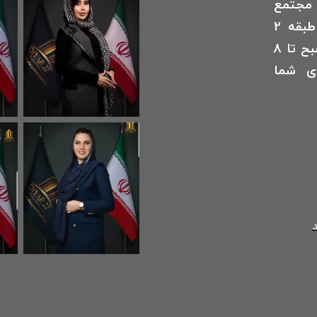
 مجتمع
اداری و تجاری سرزمین آفتاب طبقه 2
واحد 206 .همه روز هفته از 10 صبح تا 8
ی شما
د