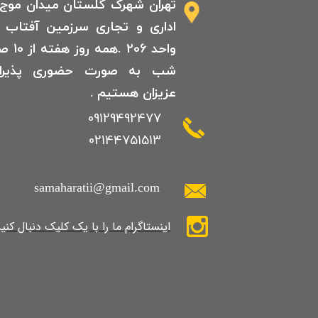
تهران شهرک گلستان میدان موج
شب به صورت حضوری پذیرا
عزیزان هستیم .
09129492477
02144751513
samaharatii@gmail.com
​​​​​​​​​اینستاگرام ما را با یک کلیک دنبال کنی