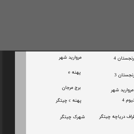
مروارید شهر​​​​​​​
رنجستان 4
پهنه e
رنجستان 3
برج مرجان
مروارید شهر
یوم 4
پهنه c چیتگر
طراف دریاچه چیتگر
​شهرک چیتگر