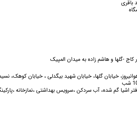
 باقری
قیمت برج های اطراف دریاچه چیتگر
گاه
ار کاج -گلها و هاشم زاده به میدان المپیک
فتر اشیا گم شده، آب سردکن ،سرویس بهداشتی ،نمازخانه ،پارکین