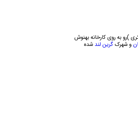
ن سازه
انسازه
وسعه همت
ران شهرداری( منابع انسانی)
هران -کرج (بزرگراه لشکری )رو به روی کارخانه بهنوش
ان
و شهرک
گرین لند
شده