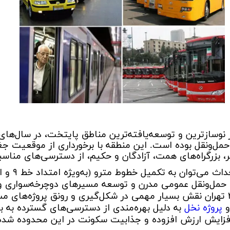
 منطقه ۲۲
برج برلیان
- - سیستم سرمایش و گرمایش در ساختمان سا
پروژه شمیم 
نطقه ۲۲ تهران
- ساختمان
پروژه ایران (بانک ملی)
پروژه ساحل
 منطقه 22
پروژه H2 نیرو هوایی
پروژه مهتاب 2 ا
ز برج های منطقه 22
پروژه پاسارگاد 2
پروژه مروا
ژه شهید خرازی
پروژه دیپلمات
پروژه رادین
برج لبخند
پروژه فرز
پروژه آرتمیس
پروژه بهارا
پروژه لکسون
پروژه سفیر 2
پروژه هزاره سوم
پروژه آبشار
ن یکی از نوسازترین و توسعه‌یافته‌ترین مناطق پایتخت، در سال
مل‌ونقل بوده است. این منطقه با برخورداری از موقعیت ج
پروژه اسپرلوس
پروژه زاگ
ر، بزرگراه‌های همت، آزادگان و حکیم، از دسترسی‌های مناسب
پروژه نارنج 8
پروژه همس
از مهم‌ترین پرو
پروژه رومنس
پروژه روم
ای حمل‌ونقل عمومی مدرن و توسعه مسیرهای دوچرخه‌سواری و 
پروژه ماهور
برج های س
کرد.سیستم حمل‌ونقل منطقه ۲۲ تهران نقش بسیار مهمی در شکل‌گیری و رونق پروژ
و
پروژه نخل
به دلیل بهره‌مندی از دسترسی‌های گسترده به بزر
ی ارتش
پروژه گلستان خیام
تعاونی تو
فزایش ارزش افزوده و جذابیت سکونت در این محدوده شد
م
تعاونی مسکن شهید خلیلی
تعاونی مس