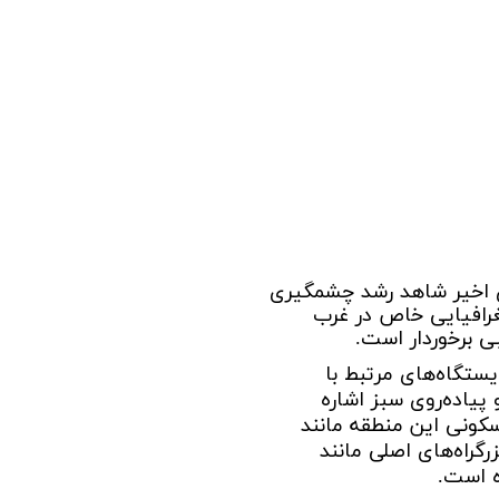
زی
رحمت 3 نخل
 3
لدوز
رید بهارستان
انگان همت
ن
s
‌های اخیر شاهد رشد چشمگیری
غرافیایی خاص در غرب
رس
ی برخوردار است.
ا
ژه‌های در حال احداث می‌توان به تکمیل خطوط مترو (به‌ویژه امتداد خط ۹ و ایستگاه‌های مرتبط با
نس حکیم
پیاده‌روی سبز اشاره
ری N
ه‌های مسکونی این منطقه مانند
گراه‌های اصلی مانند
سعه ابنیه همت
ه است.
کن سپاه تهران