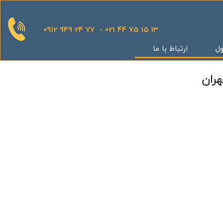
0912 949 24 77 - 021 44 75 15 13
ول
ارتباط با ما
قدینگی
ان
یش
یثار یاران
گر
کوهک
س بهداری
ستان 5