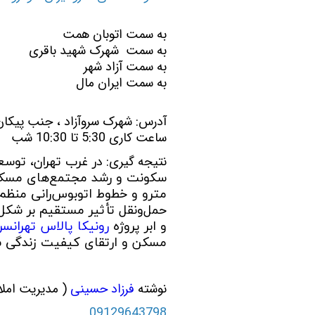
به سمت اتوبان همت
به سمت شهرک شهید باقری
به سمت آزاد شهر
به سمت ایران مال
آدرس: شهرک سروآزاد ، جنب پیکان 
ساعت کاری 5:30 تا 10:30 شب
نتیجه گیری:
در غرب تهران، توس
سکونت و رشد مجتمع‌های مسکونی
مترو و خطوط اتوبوس‌رانی منظم
حمل‌ونقل تأثیر مستقیم بر شکل‌
و ابر پروژه
رونیکا پالاس تهرانس
مسکن و ارتقای کیفیت زندگی ش
نوشته
فرزاد حسینی
( مدیریت املا
09129643798