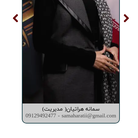
سمانه هراتیان( مدیریت)
09129492477 - samaharatii@gmail.com