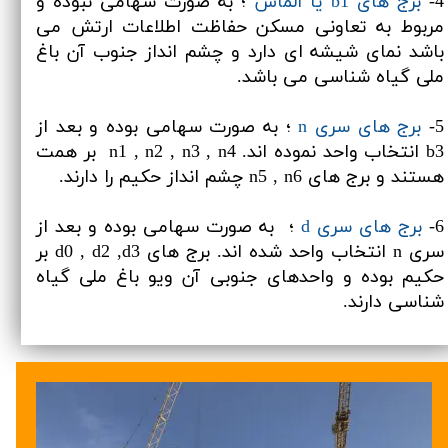
4-
برج های b1 یا الماس
؛ به صورت سهامی نبوده و
مربوط به تعاونی مسکن حفاظت اطلاعات ارتش می
باشد نمای شیشه ای دارد و چشم انداز جنوب آن باغ
ملی گیاه شناسی می باشد.
​​​​​​​5-
بر
ج های سری n
؛ به صورت سهامی بوده و بعد از
b3 انتخاب واحد نموده اند. n1 , n2 , n3 , n4 بر همت
هستند و برج های n5 , n6 چشم انداز حکیم را دارند.
6-
برج های سری d
؛ به صورت سهامی بوده و بعد از
سری n انتخاب واحد شده اند. برج های d0 , d2 ,d3 بر
حکیم بوده و واحدهای جنوبی آن ویو باغ ملی گیاه
شناسی دارند.