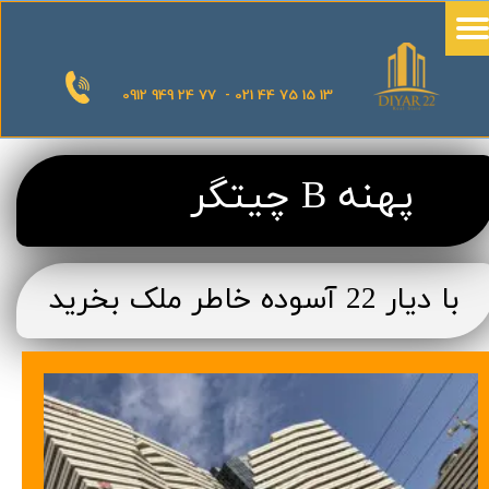
0912 949 24 77 - 021 44 75 15 13
پهنه B چیتگر
با دیار 22 آسوده خاطر ملک بخرید