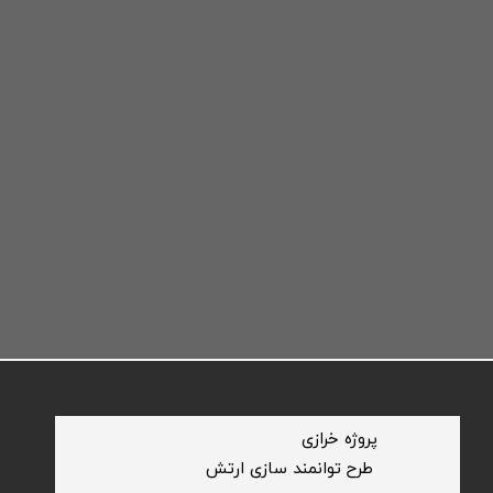
​پروژه خرازی
​طرح توانمند سازی ارتش