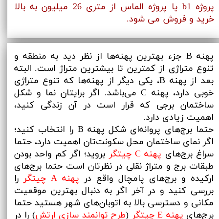
پروژه b1 یا پروژه الماس از متری 26 میلیون به بالا
خرید و فروش می شود.
پهنه B جزء بهترین پهنه‌ها از نظر دید به منطقه و
تنوع متراژی از کمترین تا بیشترین متراژ است. البته
بعد از پهنه B، یکی دیگر از پهنه‌ها که تنوع متراژی
خوبی دارد، پهنه C می‌باشد. اگر برایتان نما و شکل
ساختمان برجی که قرار است در آن زندگی کنید،
اهمیت زیادی دارد.
حتما برج‌های پروانه‌ای شکل پهنه B را انتخاب کنید؛
اگر نمای ساختمان محل سکونت‌تان اهمیت دارد، حتما
سراغ برج‌های
پهنه C چیتگر
بروید؛ اگر کم واحد بودن
طبقات برج و متراژ نقلی در نظرتان است حتما برج‌های
ارکیده و برج‌های پامچال واقع در
پهنه A چیتگر
را
بررسی کنید و در آخر اگر به دنبال بهترین موقعیت
مکانی و دسترسی بالا به اتوبان‌های شهر هستید حتما
برج‌های
پهنه E چیتگر
(
طرح توانمند سازی ارتش
) را در