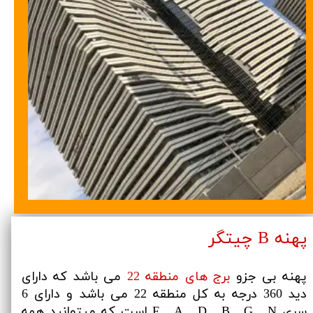
پهنه B چیتگر
پهنه بی جزو
برج های منطقه 22
می باشد که دارای
دید 360 درجه به کل منطقه 22 می باشد و دارای 6
سری F , A , D , B , G , N است که میتوانید همه