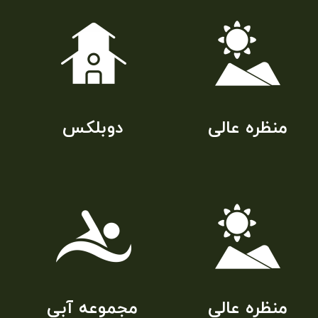
​دوبلکس
منظره عالی
منظره عالی
مجموعه آبی