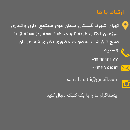
ارتباط با ما
تهران شهرک گلستان میدان موج مجتمع اداری و تجاری
سرزمین آفتاب طبقه 2 واحد 206 .همه روز هفته از 10
صبح تا 8 شب به صورت حضوری پذیرای شما عزیزان
هستیم .
09129492477
02144751513
samaharatii@gmail.com
​​​​​​​​​اینستاگرام ما را با یک کلیک دنبال کنید