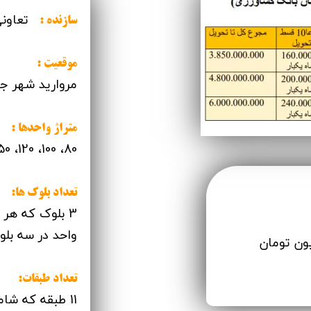
قیمت برج های اطراف دریاچه چیتگر
تعاونی
سازنده :
موقعیت :
مروارید شهر ج
متراژ واحدها :
80، 100، 120، 150
تعداد بلوک ها:
واحد در سه بلوک
گل نرگس از متری 26 میلیون تومان
تعداد طبقات: