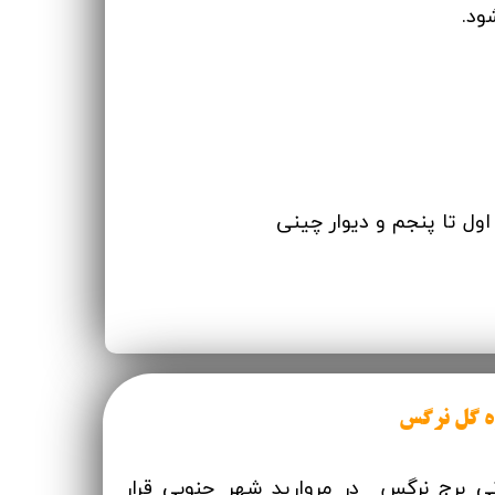
ود.
ول تا پنجم و دیوار چینی
ه گل نرگس
 برج نرگس در مروارید شهر جنوبی قرار