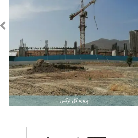
زی
رحمت 3 نخل
 3
لدوز
رید بهارستان
انگان همت
ن
s
رس
ا
پروژه گل نرگس
نس حکیم
ری N
سعه ابنیه همت
کن سپاه تهران