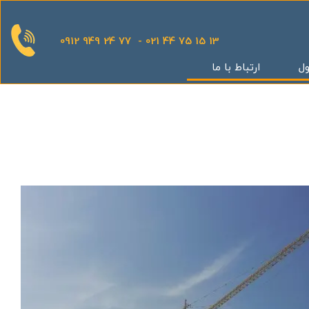
0912 949 24 77 - 021 44 75 15 13
ول
ارتباط با ما
قدینگی
ان
یش
یثار یاران
گر
کوهک
س بهداری
ستان 5