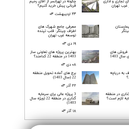
ی تجاری و اداری
چگونه در تهرانسر از آقای رحیم
 غرب تهران
قربانی پیش خرید کنیم؟
ن سازه
۲۳ اردیبهشت ۰۴
انسازه
وسعه همت
مارستان
معرفی جامع شهرک‌ های
تگر
اطراف چیتگر: قلب تپنده
ران شهرداری( منابع انسانی)
توسعه غرب تهران
۱۹ دی ۰۳
 فروش های
بهترین پروژه های تعاونی ساز
1403 در منطقه 22 کدامند؟
۰۸ دی ۰۳
 به دریاچه
برج های آماده تحویل منطقه
؟
22 (سال 1403)
۲۲ آذر ۰۳
گذاری در منطقه
3 پروژه عالی برای سرمایه
گذاری در منطقه 22 (ویژه سال
1403)
۱۸ آذر ۰۳