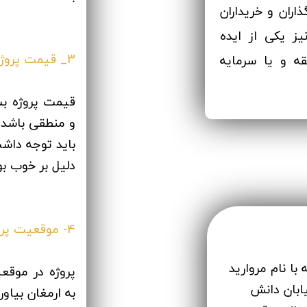
اران و خریداران
یز یکی از ایده
3_ قیمت پروژه
قه و یا سرمایه
قیمت پروژه بس
و منطقی باشد 
باید توجه داش
دلیل بر خوب بو
4- موقعیت پروژه
ا نام مروارید
پروژه در موقع
یابان دانش
به ارمغان بیاورد