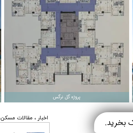
 منطقه ۲۲
برج برلیان
- - سیستم سرمایش و گرمایش در ساختمان سا
پروژه شمیم 
نطقه ۲۲ تهران
- ساختمان
پروژه ایران (بانک ملی)
پروژه ساحل
 منطقه 22
پروژه H2 نیرو هوایی
پروژه مهتاب 2 ا
ز برج های منطقه 22
پروژه پاسارگاد 2
پروژه مروا
ژه شهید خرازی
پروژه دیپلمات
پروژه رادین
برج لبخند
پروژه فرز
پروژه آرتمیس
پروژه بهارا
پروژه لکسون
پروژه سفیر 2
پروژه هزاره سوم
پروژه آبشار
پروژه اسپرلوس
پروژه زاگ
پروژه نارنج 8
پروژه همس
پروژه گل نرگس
پروژه رومنس
پروژه روم
پروژه ماهور
برج های س
​اخبار ، مقالات مسکن
ی ارتش
پروژه گلستان خیام
تعاونی تو
م
تعاونی مسکن شهید خلیلی
تعاونی مس