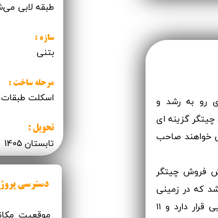
طبقه لابی می‌ش
سازه :
بتنی
مرحله ساخت :
اسکلت طبقات ا
نطقه ۲۲، منطقه ای رو به رشد و
چیتگر گزینه ای
تحویل :
ی خواهند صاحب
تابستان 1405
یش فروش چیتگر
دسترسی پروژ
د که در زمینی
به مساحت 14000 متر مربع در مرحله اجرایی قرار دارد و ۱۱
موقعیت مکانی