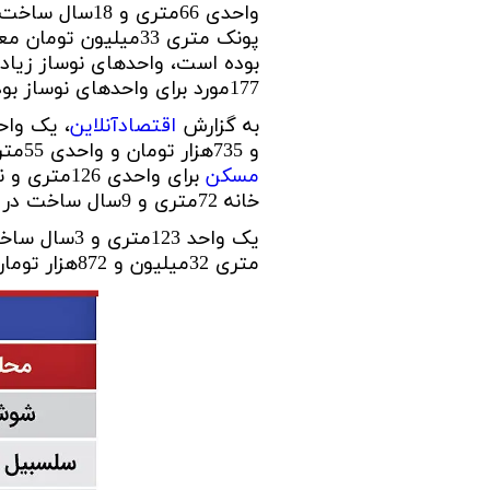
تعاونی مسکن شرکت نفت
تعاونی مسکن پد
پونک متری 33میلیون
تعاونی نپاسازه
تعاونی سپاشهر
177مورد برای واحدهای نوساز بوده است.
تعاونی ابنیه همسا
تعاونی مسکن امید 
به گزارش
اقتصادآنلاین
تعاونی آرین ستاره همت غرب
تعاونی خادمین ش
و 735هزار تومان و واحدی 55متری و 18سال ساخت در بیمه متری 30میلیون و 166هزار تومان به فروش رفت.
مسکن
خانه 72متری و 9سال ساخت در بهاران، یک میلیارد و 850میلیون تومان فروخته شد.
متری 32میلیون و 872هزار تومان معامله شد.