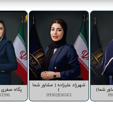
شهرزاد علیزاده ( مشاور شما
اور شما)
)
پگاه صفری (
33396
09302836563
09