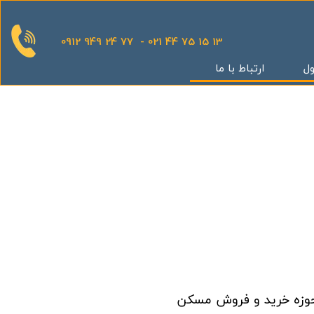
0912 949 24 77 - 021 44 75 15 13
ول
ارتباط با ما
قدینگی
ان
یش
یثار یاران
گر
کوهک
س بهداری
ستان 5
 پر معامله‌ترین منطقه در حوزه خرید و فروش مسکن