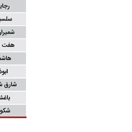
تعاونی ابنیه همت
افق فرتاک