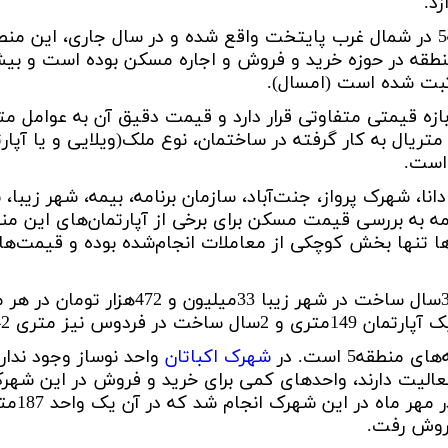
د.
 منطقه ۲۲
برج برلیان
- - سیستم سرمایش و گرمایش در ساختمان سا
پروژه شمیم 
منطقه5 در شمال غرب پایتخت واقع شده و در سال جاری، این من
نطقه ۲۲ تهران
- ساختمان
پروژه ایران (بانک ملی)
پروژه ساحل
 منطقه 22
پروژه H2 نیرو هوایی
پروژه مهتاب 2 ا
ثبت شده است (امسال).
ز برج های منطقه 22
پروژه پاسارگاد 2
پروژه مروا
بازه قیمتی متفاوتی قرار دارد و قیمت دقیق آن به عوامل مت
ژه شهید خرازی
پروژه دیپلمات
پروژه رادین
تریال به کار گرفته در ساختمان، نوع ملک(ویلایی و یا آپارتم
است.
برج لبخند
پروژه فرز
پروژه آرتمیس
پروژه بهارا
نا، شهرک پرواز، جنت‌آباد، سازمان برنامه، بیمه، شهر زیبا، 
ه به بررسی قیمت مسکن برای برخی از آپارتمان‌های این من
پروژه لکسون
پروژه سفیر 2
 تنها بخش کوچکی از معاملات انجام‌شده بوده و قیمت‌های ب
پروژه هزاره سوم
پروژه آبشار
پروژه اسپرلوس
پروژه زاگ
پروژه نارنج 8
پروژه همس
پروژه رومنس
پروژه روم
منطقه5 است. در
شهرک اکباتان
واحد نوساز وجود ندار
عالیت دارند، واحدهای کمی برای خرید و فروش در این شهر
پروژه ماهور
برج های س
ی ارتش
پروژه گلستان خیام
تعاونی تو
م
تعاونی مسکن شهید خلیلی
تعاونی مس