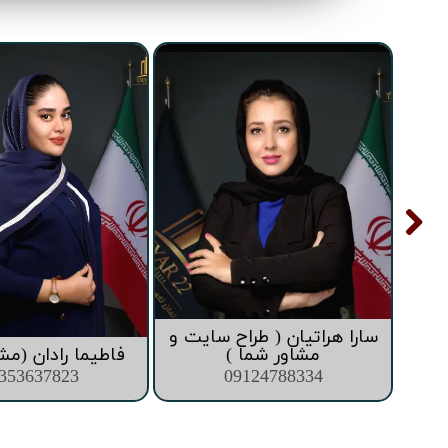
سارا هراتیان ( طراح سایت و
ما )
مشاور شما )
فاطیما رادان (مش
353637823
09124788334