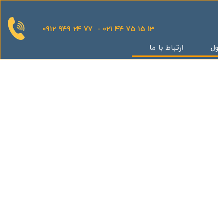
0912 949 24 77 - 021 44 75 15 13
ول
ارتباط با ما
قدینگی
ان
یش
یثار یاران
گر
کوهک
س بهداری
ستان 5