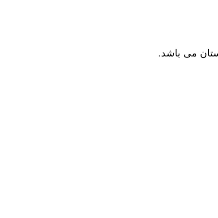
ن سازه
انسازه
وسعه همت
تان می باشد.
ران شهرداری( منابع انسانی)