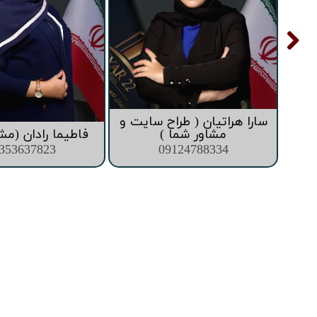
سارا هراتیان ( طراح سایت و
ما )
مشاور شما )
فاطیما رادان (مش
353637823
09124788334