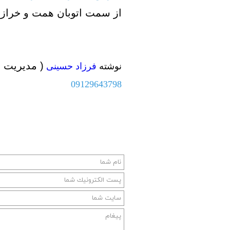
از سمت اتوبان همت و خرازی، 
تعاونی ابنیه همت
افق فرتاک
( مدیریت ا
نوشته
فرزاد حسینی
09129643798