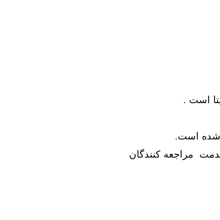
زی
رحمت 3 نخل
 3
لدوز
رید بهارستان
انگان همت
ن
s
رس
 روانپزشکی همه روزه با وقت قبلی با شماره داخلی 325 در خدمت مراجعه کنندگان
ا
نس حکیم
ری N
سعه ابنیه همت
کن سپاه تهران