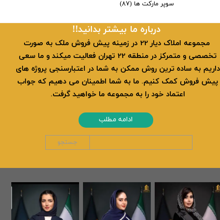
سوپر مارکت ها
(۸۷)
​​درباره ما بیشتر بدانید!!
​ مجموعه املاک دیار 22 در زمینه پیش فروش ملک به صورت
تخصصی و متمرکز در منطقه 22 تهران فعالیت میکند و ما سعی
داریم به ساده ترین روش ممکن به شما در اعتبارسنجی پروژه های
پیش فروش کمک کنیم. ما به شما اطمینان می دهیم که جواب
اعتماد خود را به مجموعه ما خواهید گرفت.
ادامه مطلب
جستجو