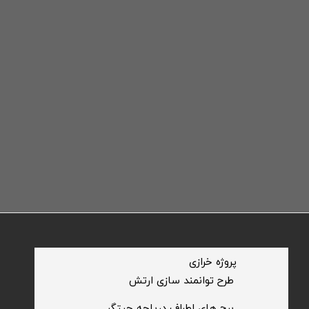
​پروژه خرازی
​طرح توانمند سازی ارتش
​برج های اطراف دریاچه چیتگر