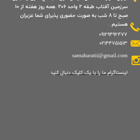
سرزمین آفتاب طبقه 2 واحد 206 .همه روز هفته از 10
صبح تا 8 شب به صورت حضوری پذیرای شما عزیزان
هستیم .
09129492477
02144751513
samaharatii@gmail.com
​​​​​​​​​اینستاگرام ما را با یک کلیک دنبال کنید