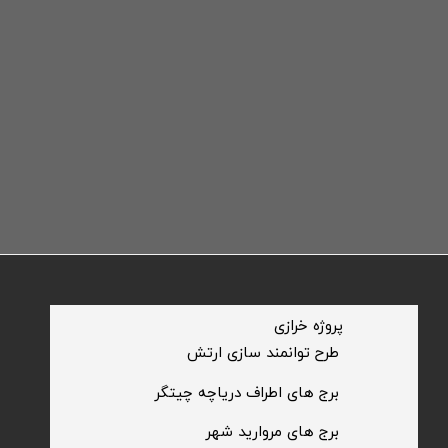
​پروژه خرازی
​طرح توانمند سازی ارتش
​برج های اطراف دریاچه چیتگر
​برج های مروارید شهر