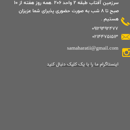
سرزمین آفتاب طبقه 2 واحد 206 .همه روز هفته از 10
صبح تا 8 شب به صورت حضوری پذیرای شما عزیزان
هستیم .
09129492477
02144751513
samaharatii@gmail.com
​​​​​​​​​اینستاگرام ما را با یک کلیک دنبال کنید