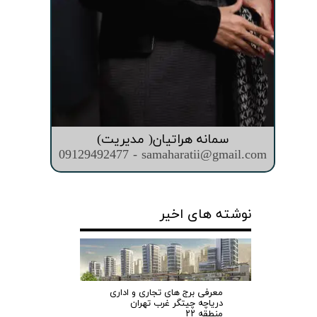
سمانه هراتیان( مدیریت)
09129492477 - samaharatii@gmail.com
نوشته های اخیر
معرفی برج های تجاری و اداری
دریاچه چیتگر غرب تهران
منطقه ۲۲