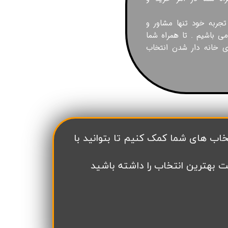
زی
رحمت 3 نخل
 3
 تجربه خود تنها مشاور و
لدوز
می باشیم . تا همراه شما
ای خانه دار شدن انتخاب
رید بهارستان
انگان همت
ن
s
رس
ا
ت بهترین انتخاب را داشته باشید
نس حکیم
ری N
سعه ابنیه همت
کن سپاه تهران