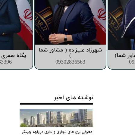
قیمت برج های اطراف دریاچه چیتگر
شهرزاد علیزاده ( مشاور شما
اور شما)
)
پگاه صفری (
33396
09302836563
09
نوشته های اخیر
معرفی برج های تجاری و اداری دریاچه چیتگر