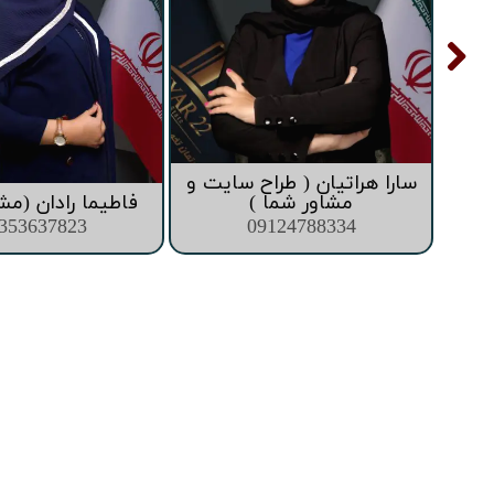
تعاونی ابنیه همت
افق فرتاک
سارا هراتیان ( طراح سایت و
ما )
مشاور شما )
فاطیما رادان (مش
353637823
09124788334