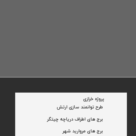
​پروژه خرازی
​طرح توانمند سازی ارتش
​برج های اطراف دریاچه چیتگر
​برج های مروارید شهر