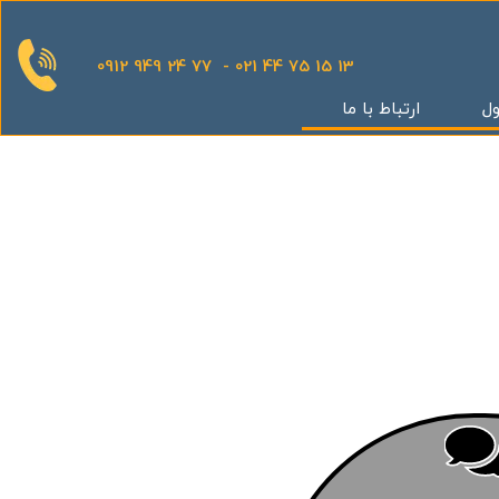
0912 949 24 77 - 021 44 75 15 13
ول
ارتباط با ما
قدینگی
ان
یش
یثار یاران
گر
کوهک
س بهداری
ستان 5