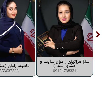
تعاونی ابنیه همت
افق فرتاک
سارا هراتیان ( طراح سایت و
ما )
مشاور شما )
فاطیما رادان (مش
353637823
09124788334