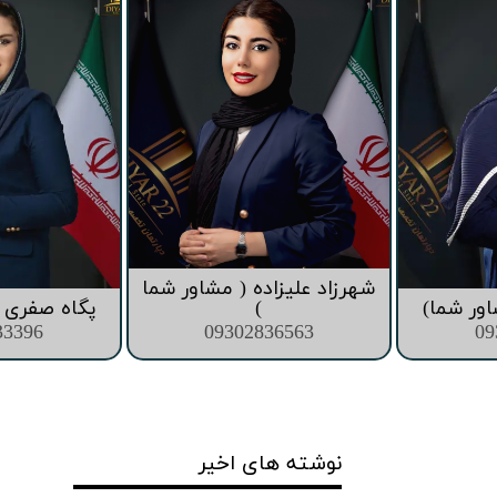
قیمت برج های اطراف دریاچه چیتگر
شهرزاد علیزاده ( مشاور شما
اور شما)
)
پگاه صفری (
33396
09302836563
09
نوشته های اخیر