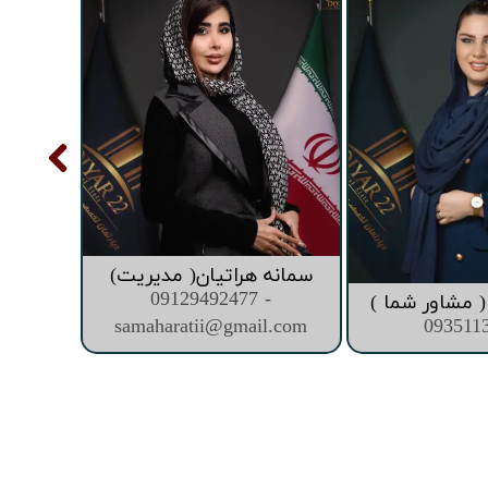
سمانه هراتیان( مدیریت)
09129492477 -
 مشاور شما )
samaharatii@gmail.com
093511