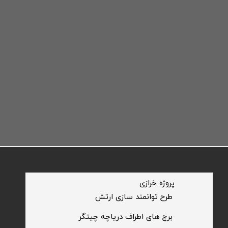
​پروژه خرازی
​طرح توانمند سازی ارتش
​برج های اطراف دریاچه چیتگر