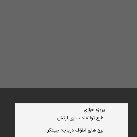
​پروژه خرازی
​طرح توانمند سازی ارتش
​برج های اطراف دریاچه چیتگر