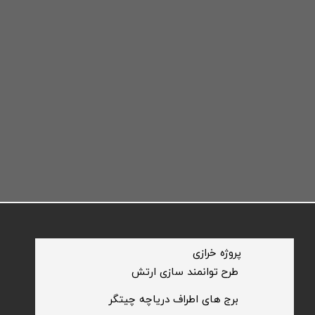
​پروژه خرازی
​طرح توانمند سازی ارتش
​برج های اطراف دریاچه چیتگر