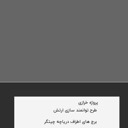
​پروژه خرازی
​طرح توانمند سازی ارتش
​برج های اطراف دریاچه چیتگر