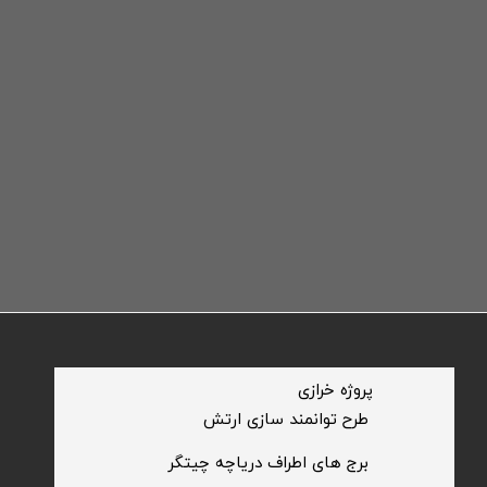
​پروژه خرازی
​طرح توانمند سازی ارتش
​برج های اطراف دریاچه چیتگر