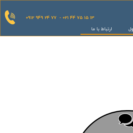
0912 949 24 77 - 021 44 75 15 13
ول
ارتباط با ما
قدینگی
ان
یش
یثار یاران
گر
کوهک
س بهداری
ستان 5