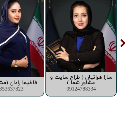
تعاونی ابنیه همت
افق فرتاک
سارا هراتیان ( طراح سایت و
ما )
مشاور شما )
فاطیما رادان (مش
353637823
09124788334