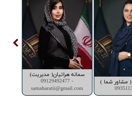
سمانه هراتیان( مدیریت)
09129492477 -
 مشاور شما )
samaharatii@gmail.com
093511