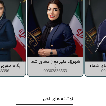
قیمت برج های اطراف دریاچه چیتگر
شهرزاد علیزاده ( مشاور شما
اور شما)
)
پگاه صفری (
33396
09302836563
09
نوشته های اخیر