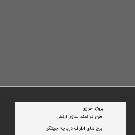
​پروژه خرازی
​طرح توانمند سازی ارتش
​برج های اطراف دریاچه چیتگر