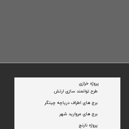
​پروژه خرازی
​طرح توانمند سازی ارتش
​برج های اطراف دریاچه چیتگر
​برج های مروارید شهر
​پروژه نارنج