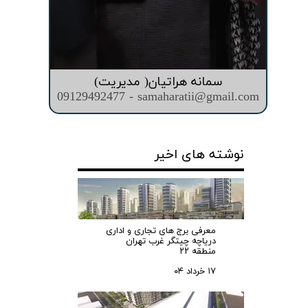
سمانه هراتیان( مدیریت)
09129492477 - samaharatii@gmail.com
نوشته های اخیر
معرفی برج های تجاری و اداری
دریاچه چیتگر غرب تهران
منطقه ۲۲
۱۷ خرداد ۰۴