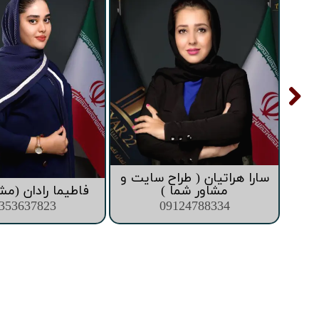
تعاونی ابنیه همت
افق فرتاک
سارا هراتیان ( طراح سایت و
ما )
مشاور شما )
فاطیما رادان (مش
353637823
09124788334