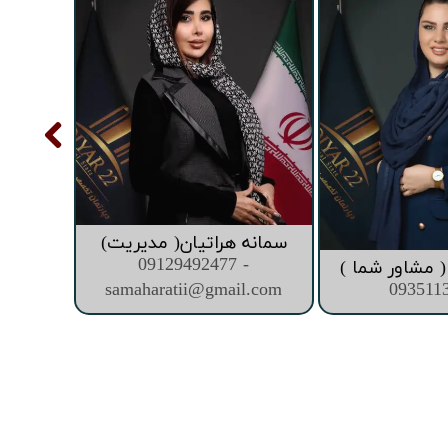
سمانه هراتیان( مدیریت)
09129492477 -
 مشاور شما )
samaharatii@gmail.com
093511