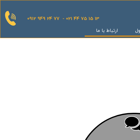
0912 949 24 77 - 021 44 75 15 13
ول
ارتباط با ما
قدینگی
ان
یش
یثار یاران
گر
کوهک
س بهداری
ستان 5