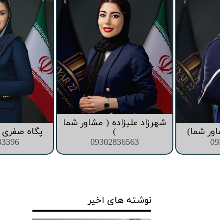
قیمت برج های اطراف دریاچه چیتگر
شهرزاد علیزاده ( مشاور شما
اور شما)
)
پگاه صفری (
33396
09302836563
09
نوشته های اخیر