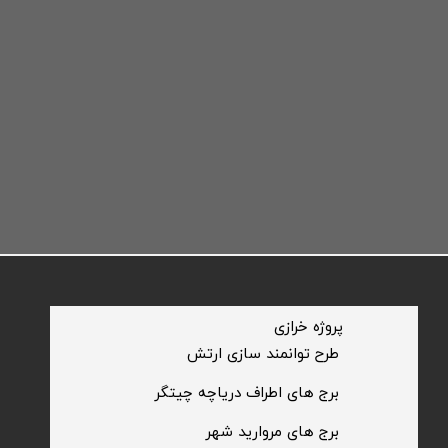
​پروژه خرازی
​طرح توانمند سازی ارتش
​برج های اطراف دریاچه چیتگر
​برج های مروارید شهر