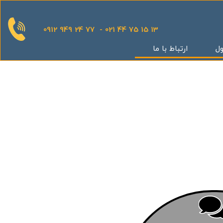
0912 949 24 77 - 021 44 75 15 13
ول
ارتباط با ما
قدینگی
ان
یش
یثار یاران
گر
کوهک
س بهداری
ستان 5