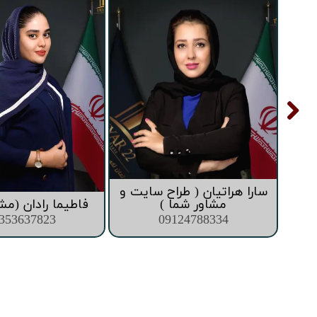
تعاونی ابنیه همت
افق فرتاک
سارا هراتیان ( طراح سایت و
ما )
مشاور شما )
فاطیما رادان (مش
353637823
09124788334