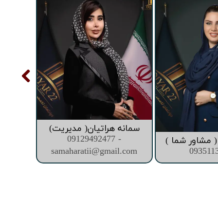
سمانه هراتیان( مدیریت)
09129492477 -
 مشاور شما )
samaharatii@gmail.com
093511