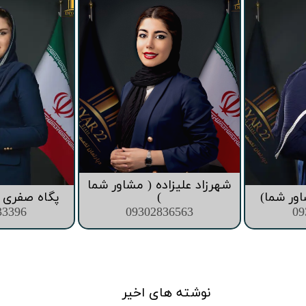
قیمت برج های اطراف دریاچه چیتگر
شهرزاد علیزاده ( مشاور شما
اور شما)
)
پگاه صفری (
33396
09302836563
09
نوشته های اخیر