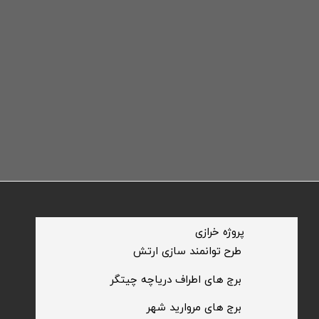
​پروژه خرازی
​طرح توانمند سازی ارتش
​برج های اطراف دریاچه چیتگر
​برج های مروارید شهر