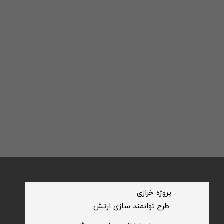
​پروژه خرازی
​طرح توانمند سازی ارتش