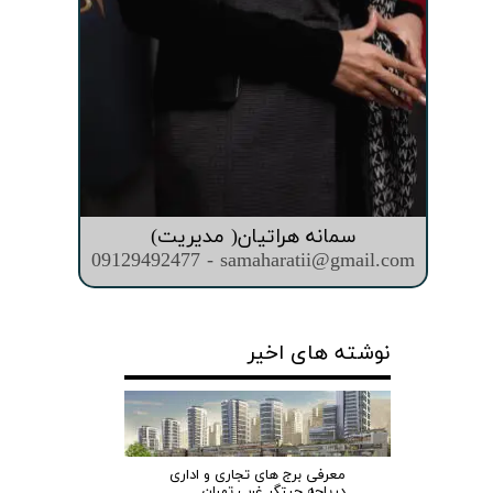
سمانه هراتیان( مدیریت)
09129492477 - samaharatii@gmail.com
نوشته های اخیر
معرفی برج های تجاری و اداری
دریاچه چیتگر غرب تهران