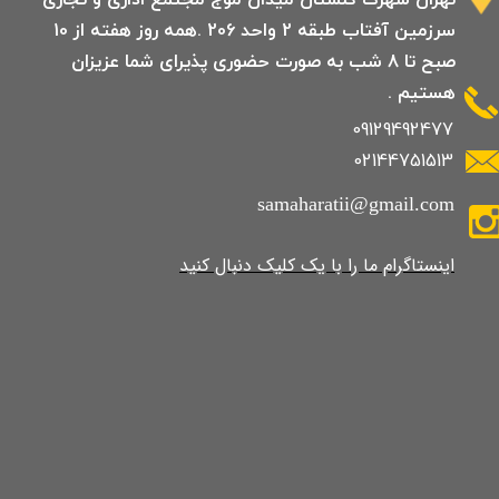
سرزمین آفتاب طبقه 2 واحد 206 .همه روز هفته از 10
صبح تا 8 شب به صورت حضوری پذیرای شما عزیزان
هستیم .
09129492477
02144751513
samaharatii@gmail.com
​​​​​​​​​اینستاگرام ما را با یک کلیک دنبال کنید