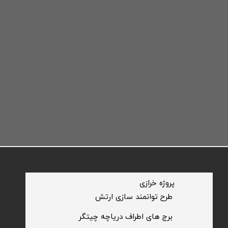
​پروژه خرازی
​طرح توانمند سازی ارتش
​برج های اطراف دریاچه چیتگر