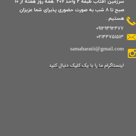
سرزمین آفتاب طبقه 2 واحد 206 .همه روز هفته از 10
صبح تا 8 شب به صورت حضوری پذیرای شما عزیزان
هستیم .
09129492477
02144751513
samaharatii@gmail.com
​​​​​​​​​اینستاگرام ما را با یک کلیک دنبال کنید