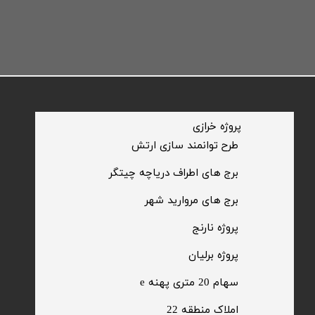
​پروژه خرازی
​طرح توانمند سازی ارتش
​برج های اطراف دریاچه چیتگر
​برج های مروارید شهر
​پروژه نارنج
پروژه برلیان
سهام 20 متری پهنه e​​​​​​​
​املاک منطقه 22