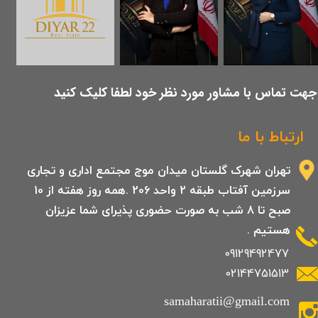
​جهت تماس با مشاور مورد نظر خود لطفا کلیک کنید
ارتباط با ما
تهران شهرک گلستان میدان موج مجتمع اداری و تجاری
سرزمین آفتاب طبقه 2 واحد 206 .همه روز هفته از 10
صبح تا 8 شب به صورت حضوری پذیرای شما عزیزان
هستیم .
09129492477
02144751513
samaharatii@gmail.com