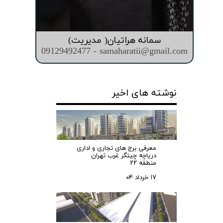
سمانه هراتیان( مدیریت)
09129492477 - samaharatii@gmail.com
نوشته های اخیر
معرفی برج های تجاری و اداری
دریاچه چیتگر غرب تهران
منطقه ۲۲
۱۷ خرداد ۰۴