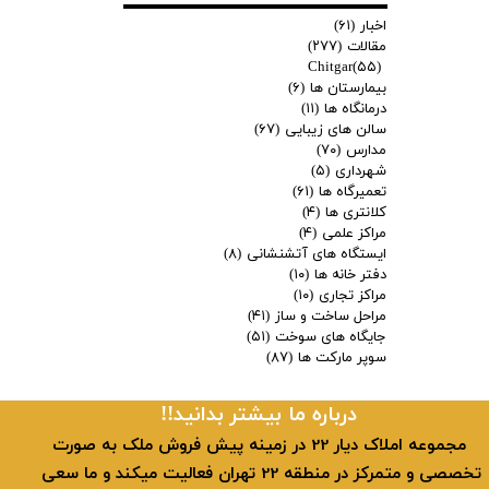
اخبار
(۶۱)
مقالات
(۲۷۷)
Chitgar
(۵۵)
بیمارستان ها
(۶)
درمانگاه ها
(۱۱)
سالن های زیبایی
(۶۷)
مدارس
(۷۰)
شهرداری
(۵)
تعمیرگاه ها
(۶۱)
کلانتری ها
(۴)
مراکز علمی
(۴)
ایستگاه های آتشنشانی
(۸)
دفتر خانه ها
(۱۰)
مراکز تجاری
(۱۰)
مراحل ساخت و ساز
(۴۱)
جایگاه های سوخت
(۵۱)
سوپر مارکت ها
(۸۷)
​​درباره ما بیشتر بدانید!!
​ مجموعه املاک دیار 22 در زمینه پیش فروش ملک به صورت
تخصصی و متمرکز در منطقه 22 تهران فعالیت میکند و ما سعی