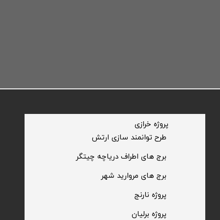
​پروژه خرازی
​طرح توانمند سازی ارتش
​برج های اطراف دریاچه چیتگر
​برج های مروارید شهر
​پروژه نارنج
پروژه برلیان