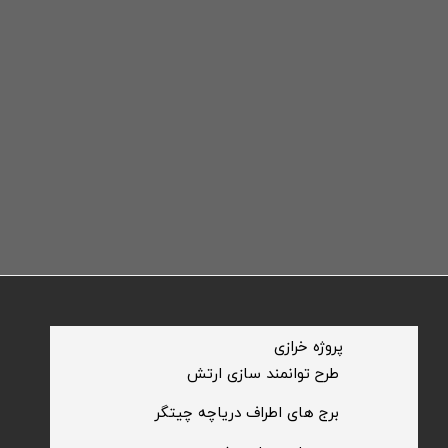
​پروژه خرازی
​طرح توانمند سازی ارتش
​برج های اطراف دریاچه چیتگر