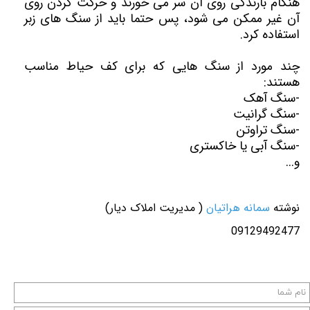
هنگام بارندگی روی آن سر می خورند و حرکت کردن روی
آن غیر ممکن می شود، پس حتما باید از سنگ های زبر
استفاده کرد.
چند مورد از سنگ هایی که برای کف حیاط مناسب
هستند:
-سنگ آهک
-سنگ گرانیت
-سنگ تراوتن
-سنگ آبی یا خاکستری
و...
نوشته
سمانه هراتیان
( مدیریت املاک دیار)
09129492477