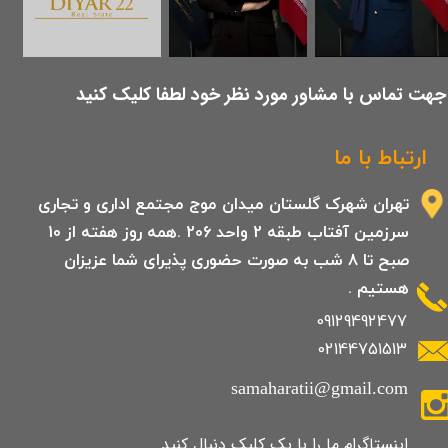
​جهت تماس با مشاور مورد نظر خود لطفا کلیک کنید
ارتباط با ما
تهران شهرک گلستان میدان موج مجتمع اداری و تجاری
سرزمین آفتاب طبقه 2 واحد 206 .همه روز هفته از 10
صبح تا 8 شب به صورت حضوری پذیرای شما عزیزان
هستیم .
09129492477
02144751513
samaharatii@gmail.com
​​​​​​​​​اینستاگرام ما را با یک کلیک دنبال کنید