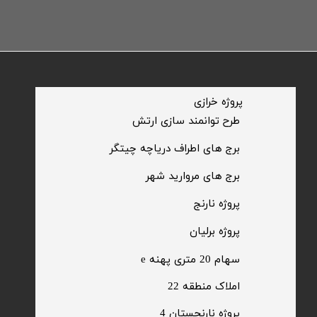
​پروژه خرازی
​طرح توانمند سازی ارتش
​برج های اطراف دریاچه چیتگر
​برج های مروارید شهر
​پروژه نارنج
پروژه برلیان
سهام 20 متری پهنه e​​​​​​​
​املاک منطقه 22
پروژه نارنجستان 4