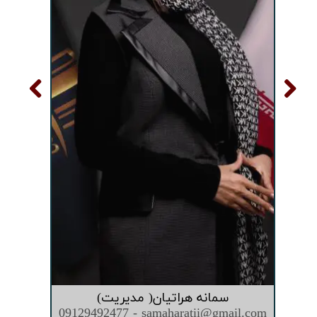
سمانه هراتیان( مدیریت)
09129492477 - samaharatii@gmail.com