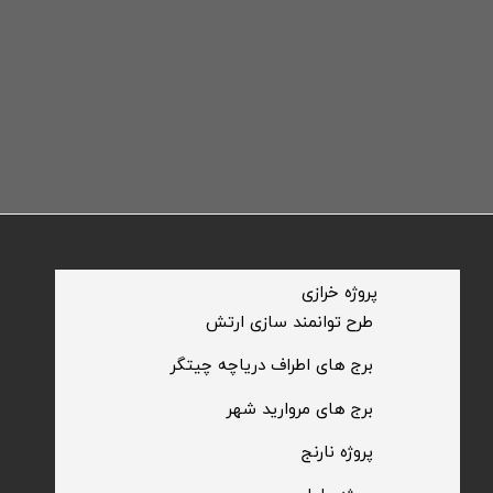
​پروژه خرازی
​طرح توانمند سازی ارتش
​برج های اطراف دریاچه چیتگر
​برج های مروارید شهر
​پروژه نارنج