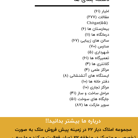
اخبار
(۶۱)
مقالات
(۲۷۷)
Chitgar
(۵۵)
بیمارستان ها
(۶)
درمانگاه ها
(۱۱)
سالن های زیبایی
(۶۷)
مدارس
(۷۰)
شهرداری
(۵)
تعمیرگاه ها
(۶۱)
کلانتری ها
(۴)
مراکز علمی
(۴)
ایستگاه های آتشنشانی
(۸)
دفتر خانه ها
(۱۰)
مراکز تجاری
(۱۰)
مراحل ساخت و ساز
(۴۱)
جایگاه های سوخت
(۵۱)
سوپر مارکت ها
(۸۷)
​​درباره ما بیشتر بدانید!!
​ مجموعه املاک دیار 22 در زمینه پیش فروش ملک به صورت
تخصصی و متمرکز در منطقه 22 تهران فعالیت میکند و ما سعی