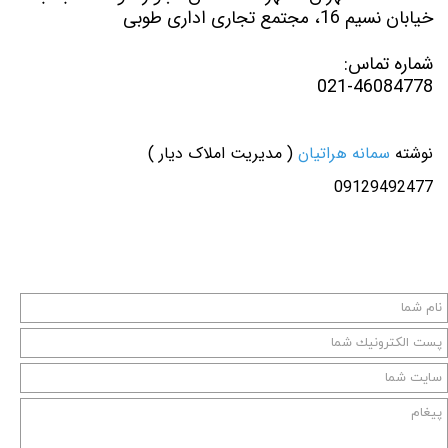
خیابان نسیم 16، مجتمع تجاری اداری طوبی
شماره تماس:
021-46084778
نوشته
سمانه هراتیان
( مدیریت املاک دیار )
09129492477