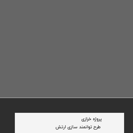
​پروژه خرازی
​طرح توانمند سازی ارتش