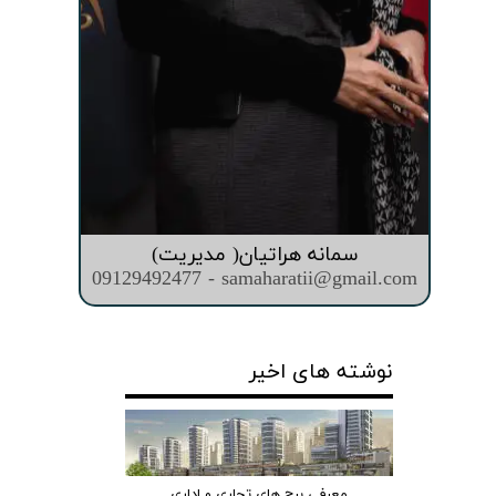
سمانه هراتیان( مدیریت)
09129492477 - samaharatii@gmail.com
نوشته های اخیر
معرفی برج های تجاری و اداری