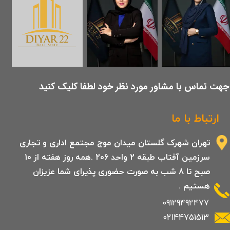
​جهت تماس با مشاور مورد نظر خود لطفا کلیک کنید
ارتباط با ما
تهران شهرک گلستان میدان موج مجتمع اداری و تجاری
سرزمین آفتاب طبقه 2 واحد 206 .همه روز هفته از 10
صبح تا 8 شب به صورت حضوری پذیرای شما عزیزان
هستیم .
09129492477
02144751513