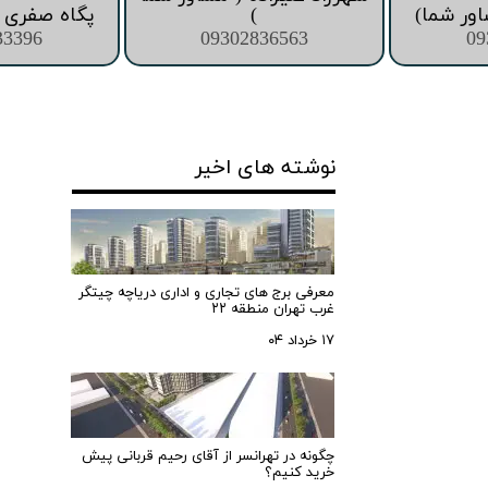
اور شما)
)
پگاه صفری (
33396
09302836563
09
نوشته های اخیر
معرفی برج های تجاری و اداری دریاچه چیتگر
غرب تهران منطقه ۲۲
۱۷ خرداد ۰۴
چگونه در تهرانسر از آقای رحیم قربانی پیش
خرید کنیم؟