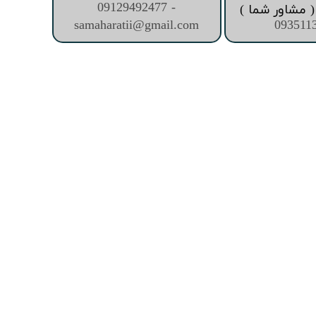
09129492477 -
 مشاور شما )
samaharatii@gmail.com
093511