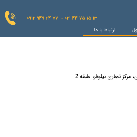
0912 949 24 77 - 021 44 75 15 13
ول
ارتباط با ما
قدینگی
ان
یش
یثار یاران
گر
کوهک
س بهداری
ستان 5