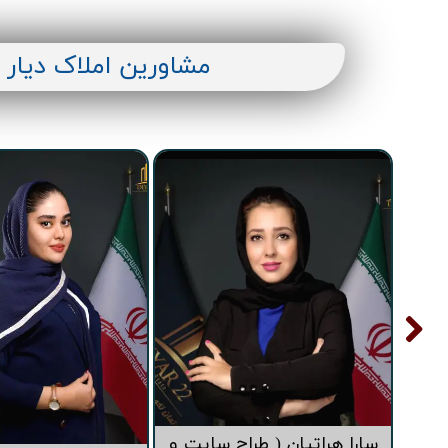
تعاونی ابنیه همت
افق فرتاک
مشاورین املاک دیار 
سارا هراتیان ( طراح سایت و