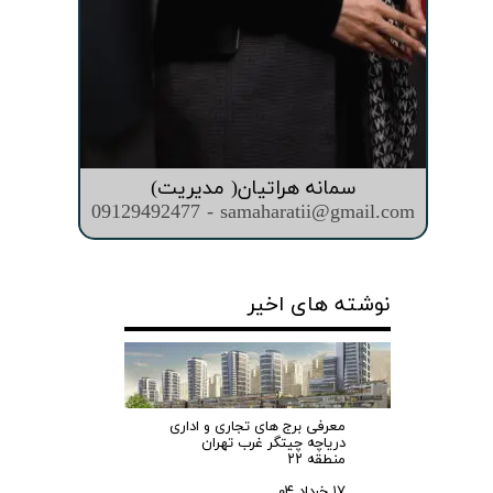
سمانه هراتیان( مدیریت)
09129492477 - samaharatii@gmail.com
نوشته های اخیر
معرفی برج های تجاری و اداری
دریاچه چیتگر غرب تهران
منطقه ۲۲
۱۷ خرداد ۰۴