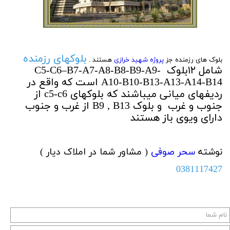
بلوکهای رزمنده
بلوک های رزمنده جز
پروژه شهید خرازی
هستند .
شامل ۱۲بلوک C5-C6–B7-A7-A8-B8-B9-A9-
A10-
B10-B13-A13-A14-B14 است که واقع در
ردیفهای میانی میباشند که بلوکهای c5-c6 از
جنوب و غرب و بلوک B9 , B13 از غرب و جنوب
دارای ویوی باز هستند
نوشته
سحر صوفی
( مشاور شما در املاک دیار )
0381117427