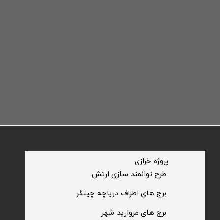
​پروژه خرازی
​طرح توانمند سازی ارتش
​برج های اطراف دریاچه چیتگر
​برج های مروارید شهر