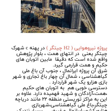
پروژه نیروهوایی ( H2 چیتگر )
در پهنه c شهرک
چیتگر یعنی در انتهای همت ، بلوار پژوهش
واقع شده است که دقیقا مابین اتوبان های
حکیم و همت قرارمی گیرد.
شرق آن پروژه ایرانمال ، جنوب آن باغ ملی
گیاهشناسی ، شمال آن چهار باغ تجاری و شهر
بازی هزارو یک شهر قراردارد .
دسترسی خوبی هم به اتوبان های حکیم
،همت،آزادگان و شهید فهمیده دارد. علاوه بر
این به مراکز توریستی منطقه ۲۲ مانند دریاچه
چیتگر،باغ ملی گیاهشناسی،شهربازی
هزارویکشهر،ایرانمال و غیره،...... بسیار نزدیک