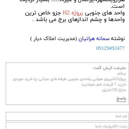
است.
واحد های جنوبی
پروژه H2
جزو خاص ترین
واحدها و چشم اندازهای برج می باشد .
نوشته
سمانه هراتیان
(مدیریت املاک دیار )
09129492477
حقیقت کیش گفت:
سلام
پروژهh2نیروی هوایی واحدی جنوبی طبقه های میانی برا خرید موردی
دارید ؟ قیمت هم بفرمایید
متراز 130متری
پاسخ