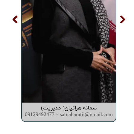
سمانه هراتیان( مدیریت)
09129492477 - samaharatii@gmail.com