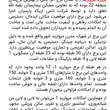
منطقه 22 بوده که به تعاونی مسکن بیمارستان بقیه الله
تعلق دارد و توسط شرکت نامی اریکه پارسیان اجرا
می‌شود. این برج دارای موقعیت مکانی ایده‌ال، دسترسی
به امکانات رفاهی و کیفیت ساخت عالی است و ساخت
آن به اتمام رسیده و به خریداران تحویل داده شده است.
این برج در شهرک مدرن مروارید شهر واقع شده و به دلیل
نزدیکی به دریاچه چیتگر، دسترسی به ایران‌ مال، شهر
بازی، اماکن تفریحی و تجاری، موقعیت بی‌نظیری دارد.
این برج دارای 30 طبقه بوده که 25 طبقه آن مسکونی، 1
طبقه لابی و 4 طبقه پارکینگ و مشاعات است.
در هر طبقه از برج مروارید 1، 12 واحد وجود دارد که
واحدهای این برج با متراژهای 130 متری و 2 خوابه، 150
متری و 3 خوابه، 160 متری و 3 خوابه قابل انتخاب
هستند. تمام واحدها دارای نقشه عالی و خوش‌ ساخت
بوده و از امکانات فراوانی برخوردار هستند.
از مهم‌ترین امکانات مروارید 1 می‌توان به لابی و لابی من
شبانه‌روزی، آسانسور باربری و نفربر، سالن ورزشی مجهز،
سالن اجتماعات، شوتینگ زباله، سیستم اعلام و اطفاء