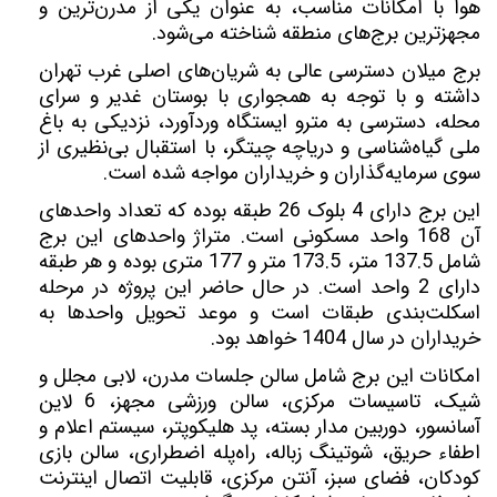
هوا با امکانات مناسب، به عنوان یکی از مدرن‌ترین و
مجهزترین برج‌های منطقه شناخته می‌شود.
برج‌ میلان دسترسی عالی به شریان‌های اصلی غرب تهران
داشته و با توجه به همجواری با بوستان غدیر و سرای
محله، دسترسی به مترو ایستگاه وردآورد، نزدیکی به باغ
ملی گیاه‌شناسی و دریاچه چیتگر، با استقبال بی‌نظیری از
سوی سرمایه‌گذاران و خریداران مواجه شده است.
این برج دارای 4 بلوک 26 طبقه بوده که تعداد واحدهای
آن 168 واحد مسکونی است. متراژ واحدهای این برج
شامل 137.5 متر، 173.5 متر و 177 متری بوده و هر طبقه
دارای 2 واحد است. در حال حاضر این پروژه در مرحله
اسکلت‌بندی طبقات است و موعد تحویل واحدها به
خریداران در سال 1404 خواهد بود.
امکانات این برج شامل سالن جلسات مدرن، لابی مجلل و
شیک، تاسیسات مرکزی، سالن ورزشی مجهز، 6 لاین
آسانسور، دوربین مدار بسته، پد هلیکوپتر، سیستم اعلام و
اطفاء حریق، شوتینگ زباله، راه‌پله اضطراری، سالن بازی
کودکان، فضای سبز، آنتن مرکزی، قابلیت اتصال اینترنت