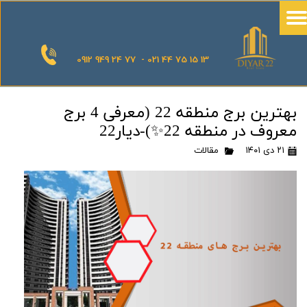
0912 949 24 77 - 021 44 75 15 13
بهترین برج منطقه 22 (معرفی 4 برج
معروف در منطقه 22✨)-دیار22
۲۱ دی ۱۴۰۱
مقالات