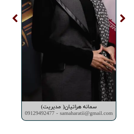
سمانه هراتیان( مدیریت)
09129492477 - samaharatii@gmail.com